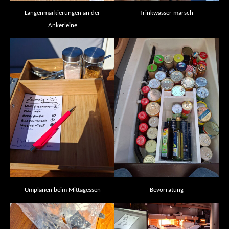
Längenmarkierungen an der
Trinkwasser marsch
Ankerleine
Umplanen beim Mittagessen
Bevorratung