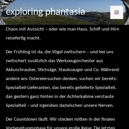
Mai
Zum
exploring phantasia
Inhalt
Me
springen
Chaos mit Aussicht – oder wie man Haus, Schiff und Hirn
reisefertig macht.
Der Frühling ist da, die Vögel zwitschern – und bei uns
zwitschert zusätzlich das Werkzeugorchester aus
Akkuschrauber, Stichsäge, Staubsauger und Co. Während
andere ans Ostereiersuchen denken, suchen wir bereits:
Spezialteil-Lieferanten, das bereits gelieferte Spezialteil,
das gestern ganz hinten in der Achterkabine verstaute
Spezialteil – und irgendwo dazwischen unsere Nerven.
Der Countdown läuft: Wir stecken mitten in der finalen
Vorbereitungsphase für unsere große Reise. Die letzten