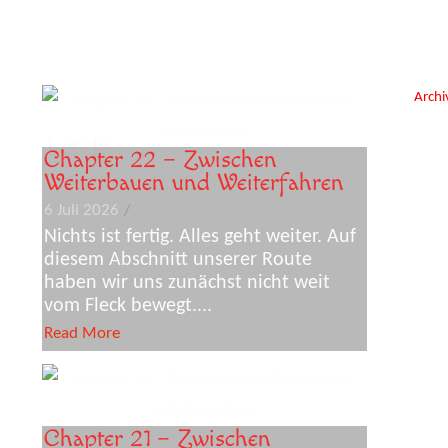
Archi
Letzte
Chapter 22 – Zwischen
Beiträge
Weiterbauen und Weiterfahren
6 Juli 2026
/
Nichts ist fertig. Alles geht weiter. Auf
diesem Abschnitt unserer Route
haben wir uns zunächst nicht weit
vom Fleck bewegt....
Read More
Chapter 21 – Zwischen