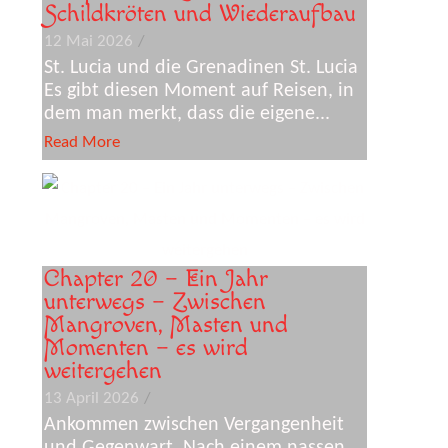
Schildkröten und Wiederaufbau
12 Mai 2026
/
St. Lucia und die Grenadinen St. Lucia
Es gibt diesen Moment auf Reisen, in
dem man merkt, dass die eigene...
Read More
Chapter 20 – Ein Jahr
unterwegs – Zwischen
Mangroven, Masten und
Momenten – es wird
weitergehen
13 April 2026
/
Ankommen zwischen Vergangenheit
und Gegenwart. Nach einem nassen,