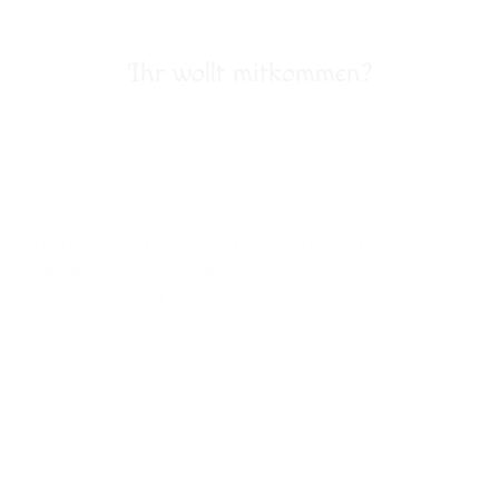
Ihr wollt mitkommen?
Anmelden zum
Newsletter
In unregelmäßigen Abständen
teilen wir unsere Erlebnisse
und Erkenntnisse mit Euch.