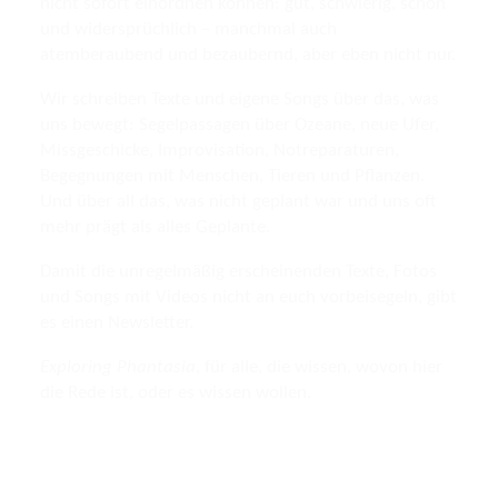
nicht sofort einordnen können: gut, schwierig, schön
und widersprüchlich – manchmal auch
atemberaubend und bezaubernd, aber eben nicht nur.
Wir schreiben Texte und eigene Songs über das, was
uns bewegt: Segelpassagen über Ozeane, neue Ufer,
Missgeschicke, Improvisation, Notreparaturen,
Begegnungen mit Menschen, Tieren und Pflanzen.
Und über all das, was nicht geplant war und uns oft
mehr prägt als alles Geplante.
Damit die unregelmäßig erscheinenden Texte, Fotos
und Songs mit Videos nicht an euch vorbeisegeln, gibt
es einen Newsletter.
Exploring Phantasia
, für alle, die wissen, wovon hier
die Rede ist, oder es wissen wollen.