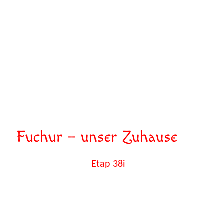
Über uns und unser Schiff
Fuchur – unser Zuhause
Wir sind die dritten Eigner unserer 1990 in
Belgien gebauten
Etap 38i
. Zunächst segelte
das Schiff in britischen Gewässern, später in
holländischen und zuletzt in der Ostsee.
Wir haben unser Schiff in den letzten Jahren
fortlaufend an unsere Bedürfnisse angepasst