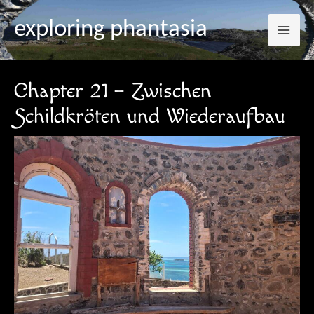
Mai
Zum
Post
exploring phantasia
Inhalt
navigation
Me
springen
Chapter 21 – Zwischen
Schildkröten und Wiederaufbau