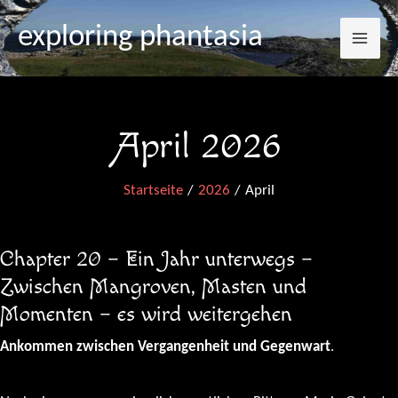
Mai
Zum
exploring phantasia
Inhalt
Me
springen
April 2026
Startseite
2026
April
Chapter 20 – Ein Jahr unterwegs –
Zwischen Mangroven, Masten und
Momenten – es wird weitergehen
Ankommen zwischen Vergangenheit und Gegenwart
.