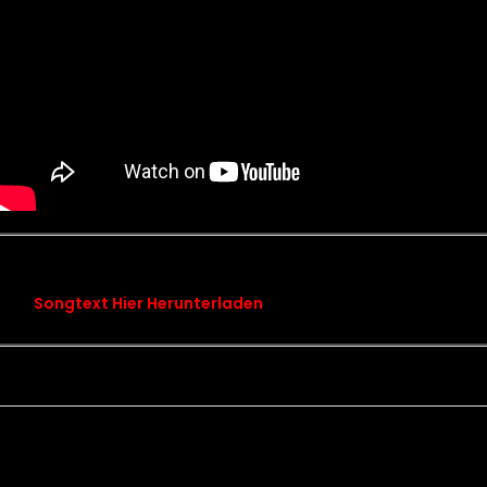
songtext chapter 14 rocking at anchor
Songtext Hier Herunterladen
Kontakt