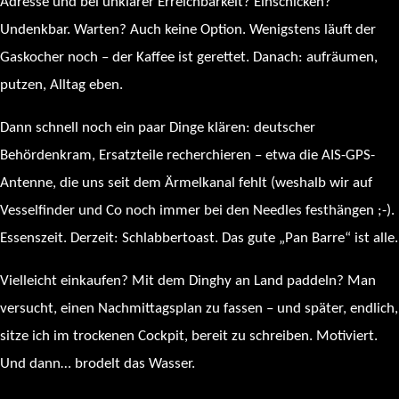
Adresse und bei unklarer Erreichbarkeit? Einschicken?
Undenkbar. Warten? Auch keine Option. Wenigstens läuft der
Gaskocher noch – der Kaffee ist gerettet. Danach: aufräumen,
putzen, Alltag eben.
Dann schnell noch ein paar Dinge klären: deutscher
Behördenkram, Ersatzteile recherchieren – etwa die AIS-GPS-
Antenne, die uns seit dem Ärmelkanal fehlt (weshalb wir auf
Vesselfinder und Co noch immer bei den Needles festhängen ;-).
Essenszeit. Derzeit: Schlabbertoast. Das gute „Pan Barre“ ist alle.
Vielleicht einkaufen? Mit dem Dinghy an Land paddeln? Man
versucht, einen Nachmittagsplan zu fassen – und später, endlich,
sitze ich im trockenen Cockpit, bereit zu schreiben. Motiviert.
Und dann… brodelt das Wasser.