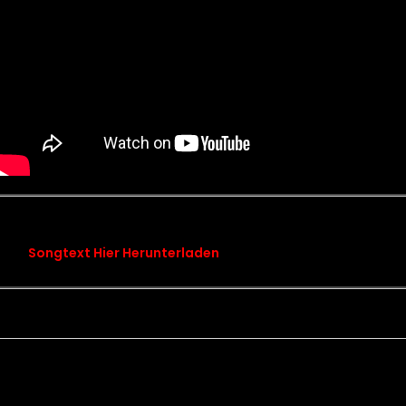
songtext chapter 14 rocking at anchor
Songtext Hier Herunterladen
Kontakt