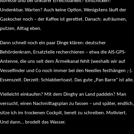
Adresse und bei unklarer Erreichbarkeit? Einschicken?
Undenkbar. Warten? Auch keine Option. Wenigstens läuft der
Gaskocher noch – der Kaffee ist gerettet. Danach: aufräumen,
putzen, Alltag eben.
Dann schnell noch ein paar Dinge klären: deutscher
Behördenkram, Ersatzteile recherchieren – etwa die AIS-GPS-
Antenne, die uns seit dem Ärmelkanal fehlt (weshalb wir auf
Vesselfinder und Co noch immer bei den Needles festhängen ;-).
Essenszeit. Derzeit: Schlabbertoast. Das gute „Pan Barre“ ist alle.
Vielleicht einkaufen? Mit dem Dinghy an Land paddeln? Man
versucht, einen Nachmittagsplan zu fassen – und später, endlich,
sitze ich im trockenen Cockpit, bereit zu schreiben. Motiviert.
Und dann… brodelt das Wasser.