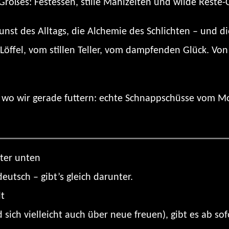
Großes: Festessen, stille Mahlzeiten und wilde Reste-
unst des Alltags, die Alchemie des Schlichten – und d
 Löffel, vom stillen Teller, vom dampfenden Glück. Von
wo wir gerade futtern: echte Schnappschüsse vom Mo
iter unten
eutsch – gibt’s gleich darunter.
lt
 sich vielleicht auch über neue freuen), gibt es ab sof