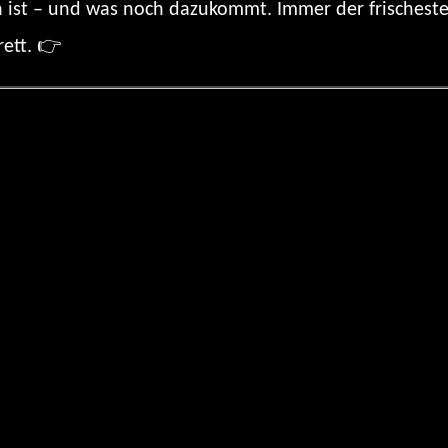
 ist – und was noch dazukommt. Immer der frischeste 
rett. 👉
Hier geht’s zur Playlist
: Sailing Fuchur – Comp