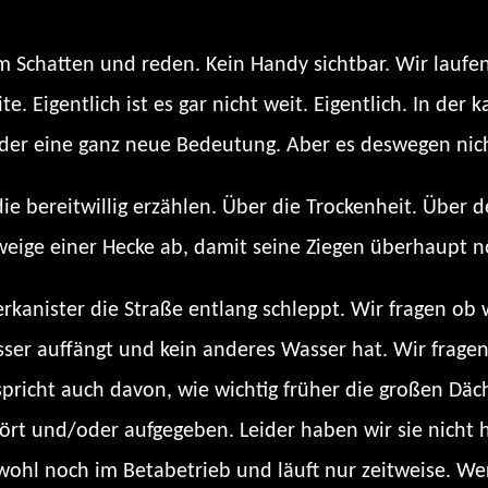
m Schatten und reden. Kein Handy sichtbar. Wir lauf
e. Eigentlich ist es gar nicht weit. Eigentlich. In de
eder eine ganz neue Bedeutung. Aber es deswegen nich
 bereitwillig erzählen. Über die Trockenheit. Über 
eige einer Hecke ab, damit seine Ziegen überhaupt n
erkanister die Straße entlang schleppt. Wir fragen ob
asser auffängt und kein anderes Wasser hat. Wir frag
 spricht auch davon, wie wichtig früher die großen Dä
rt und/oder aufgegeben. Leider haben wir sie nicht 
wohl noch im Betabetrieb und läuft nur zeitweise. Wer