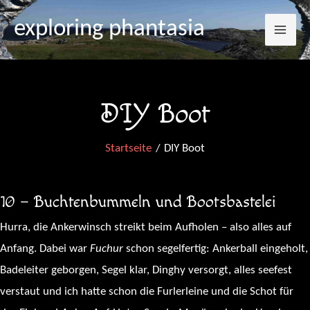
Mai
Zum
exploring phantasia
Inhalt
Me
springen
DIY Boot
Startseite
DIY Boot
10 – Buchtenbummeln und Bootsbastelei
Hurra, die Ankerwinsch streikt beim Aufholen – also alles auf
Anfang. Dabei war
Fuchur
schon segelfertig: Ankerball eingeholt,
Badeleiter geborgen, Segel klar, Dinghy versorgt, alles seefest
verstaut und ich hatte schon die Furlerleine und die Schot für