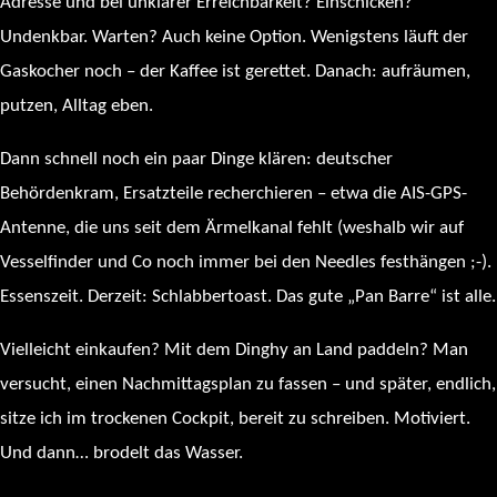
Adresse und bei unklarer Erreichbarkeit? Einschicken?
Undenkbar. Warten? Auch keine Option. Wenigstens läuft der
Gaskocher noch – der Kaffee ist gerettet. Danach: aufräumen,
putzen, Alltag eben.
Dann schnell noch ein paar Dinge klären: deutscher
Behördenkram, Ersatzteile recherchieren – etwa die AIS-GPS-
Antenne, die uns seit dem Ärmelkanal fehlt (weshalb wir auf
Vesselfinder und Co noch immer bei den Needles festhängen ;-).
Essenszeit. Derzeit: Schlabbertoast. Das gute „Pan Barre“ ist alle.
Vielleicht einkaufen? Mit dem Dinghy an Land paddeln? Man
versucht, einen Nachmittagsplan zu fassen – und später, endlich,
sitze ich im trockenen Cockpit, bereit zu schreiben. Motiviert.
Und dann… brodelt das Wasser.