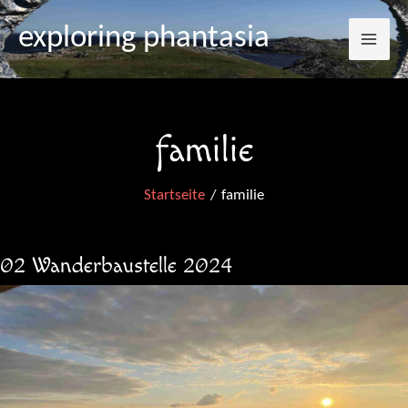
Mai
Zum
exploring phantasia
Inhalt
Me
springen
familie
Startseite
familie
02 Wanderbaustelle 2024