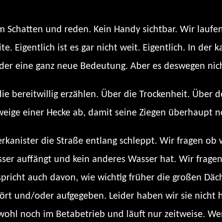
m Schatten und reden. Kein Handy sichtbar. Wir lauf
e. Eigentlich ist es gar nicht weit. Eigentlich. In de
eder eine ganz neue Bedeutung. Aber es deswegen nich
 bereitwillig erzählen. Über die Trockenheit. Über 
eige einer Hecke ab, damit seine Ziegen überhaupt n
erkanister die Straße entlang schleppt. Wir fragen ob
asser auffängt und kein anderes Wasser hat. Wir frag
 spricht auch davon, wie wichtig früher die großen Dä
rt und/oder aufgegeben. Leider haben wir sie nicht 
wohl noch im Betabetrieb und läuft nur zeitweise. Wer