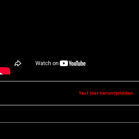
Text Hier Herunterladen
songtext chapter 12 – galley glory