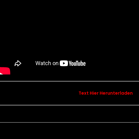
Text Hier Herunterladen
songtext chapter 12 – galley glory