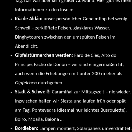
Tag. Das war aber kein großer Aufwand. Hier gibt es mehr
Informationen zu den Inseln:
https://illasatlanticas.gal/es
Ría de Aldán:
unser persönlicher Geheimtipp bei wenig
Schwell – zerklüftete Felsen, glasklares Wasser,
Dinghytouren zwischen den umspülten Felsen im
Abendlicht.
Gipfelstürmerchen werden:
Faro de Cíes, Alto do
Príncipe, Facho de Donón – wir sind einigermaßen fit,
auch wenn die Erhebungen mit unter 200 m eher als
Gipfelchen
durchgehen.
Stadt & Schweiß:
Caramiñal zur Mittagszeit – nie wieder.
Inzwischen halten wir Siesta und laufen früh oder spät
am Tag: Pontevedra (diesmal nur leichtes Busroulette),
Boiro, Moaña, Baiona …
Bordleben:
Lampen montiert, Solarpanels umverdrahtet,