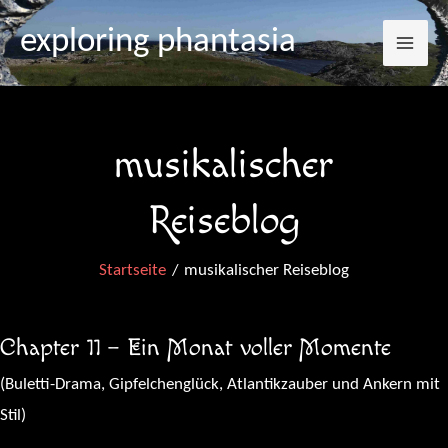
Mai
Zum
exploring phantasia
Inhalt
Me
springen
musikalischer
Reiseblog
Startseite
musikalischer Reiseblog
Chapter 11 – Ein Monat voller Momente
(Buletti-Drama, Gipfelchenglück, Atlantikzauber und Ankern mit
Stil)