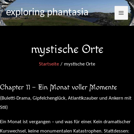
Mai
Zum
exploring phantasia
Inhalt
Me
springen
mystische Orte
Startseite
mystische Orte
Chapter 11 – Ein Monat voller Momente
(Buletti-Drama, Gipfelchenglück, Atlantikzauber und Ankern mit
Stil)
Ein Monat ist vergangen – und was für einer. Kein dramatischer
Kurswechsel, keine monumentalen Katastrophen. Stattdessen: