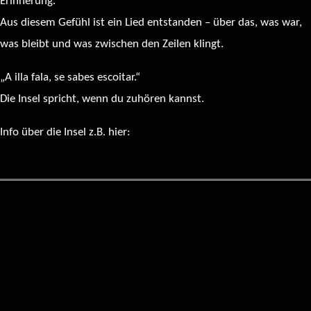
Erinnerung.
Aus diesem Gefühl ist ein Lied entstanden – über das, was war,
was bleibt und was zwischen den Zeilen klingt.
„A illa fala, se sabes escoitar.“
Die Insel spricht, wenn du zuhören kannst.
Info über die Insel z.B. hier:
https://es.wikipedia.org/wiki/Isla_de_San_Sim%C3%B3n