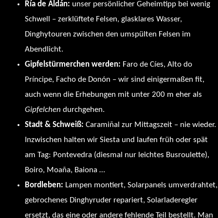
Ría de Aldán:
unser persönlicher Geheimtipp bei wenig
Schwell – zerklüftete Felsen, glasklares Wasser,
Dinghytouren zwischen den umspülten Felsen im
Abendlicht.
Gipfelstürmerchen werden:
Faro de Cíes, Alto do
Príncipe, Facho de Donón – wir sind einigermaßen fit,
auch wenn die Erhebungen mit unter 200 m eher als
Gipfelchen
durchgehen.
Stadt & Schweiß:
Caramiñal zur Mittagszeit – nie wieder.
Inzwischen halten wir Siesta und laufen früh oder spät
am Tag: Pontevedra (diesmal nur leichtes Busroulette),
Boiro, Moaña, Baiona …
Bordleben:
Lampen montiert, Solarpanels umverdrahtet,
gebrochenes Dinghyruder repariert, Solarladeregler
ersetzt, das eine oder andere fehlende Teil bestellt. Man