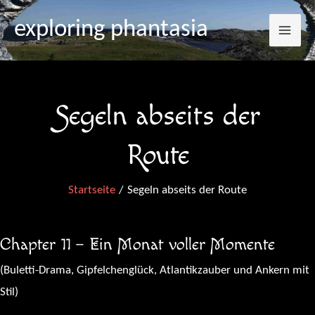
Mai
Zum
exploring phantasia
Inhalt
Me
springen
Segeln abseits der
Route
Startseite
Segeln abseits der Route
Chapter 11 – Ein Monat voller Momente
(Buletti-Drama, Gipfelchenglück, Atlantikzauber und Ankern mit
Stil)