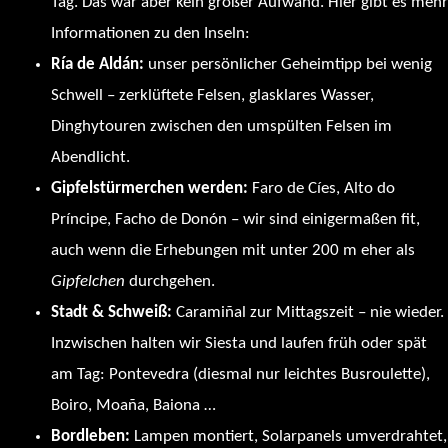
Tag. Das war aber kein großer Aufwand. Hier gibt es mehr
Informationen zu den Inseln:
https://illasatlanticas.gal/es
Ría de Aldán:
unser persönlicher Geheimtipp bei wenig
Schwell – zerklüftete Felsen, glasklares Wasser,
Dinghytouren zwischen den umspülten Felsen im
Abendlicht.
Gipfelstürmerchen werden:
Faro de Cíes, Alto do
Príncipe, Facho de Donón – wir sind einigermaßen fit,
auch wenn die Erhebungen mit unter 200 m eher als
Gipfelchen
durchgehen.
Stadt & Schweiß:
Caramiñal zur Mittagszeit – nie wieder.
Inzwischen halten wir Siesta und laufen früh oder spät
am Tag: Pontevedra (diesmal nur leichtes Busroulette),
Boiro, Moaña, Baiona …
Bordleben:
Lampen montiert, Solarpanels umverdrahtet,