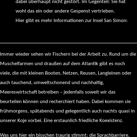
dabei überhaupt nicht gestört. Im Gegenteil: Sie hat
wohl das ein oder andere Gespenst vertrieben.
Hier gibt es mehr Informationen zur Insel San Simon:
https://es.wikipedia.org/wiki/Isla_de_San_Sim%C3%B3n
Immer wieder sehen wir Fischern bei der Arbeit zu. Rund um die
Muschelfarmen und draußen auf dem Atlantik gibt es noch
viele, die mit kleinen Booten, Netzen, Reusen, Langleinen oder
auch tauchend, umweltschonend und nachhaltig,
Meereswirtschaft betreiben – jedenfalls soweit wir das
beurteilen können und recherchiert haben. Dabei kommen sie
frühmorgens, spätabends und gelegentlich auch nachts quasi in
unserer Koje vorbei. Eine erstaunlich friedliche Koexistenz.
Was uns hier ein bisschen traurig stimmt: die Sprachbarriere.