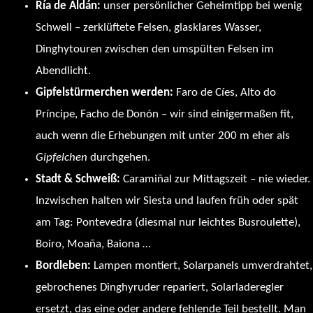
Ría de Aldán:
unser persönlicher Geheimtipp bei wenig
Schwell – zerklüftete Felsen, glasklares Wasser,
Dinghytouren zwischen den umspülten Felsen im
Abendlicht.
Gipfelstürmerchen werden:
Faro de Cíes, Alto do
Príncipe, Facho de Donón – wir sind einigermaßen fit,
auch wenn die Erhebungen mit unter 200 m eher als
Gipfelchen
durchgehen.
Stadt & Schweiß:
Caramiñal zur Mittagszeit – nie wieder.
Inzwischen halten wir Siesta und laufen früh oder spät
am Tag: Pontevedra (diesmal nur leichtes Busroulette),
Boiro, Moaña, Baiona …
Bordleben:
Lampen montiert, Solarpanels umverdrahtet,
gebrochenes Dinghyruder repariert, Solarladeregler
ersetzt, das eine oder andere fehlende Teil bestellt. Man