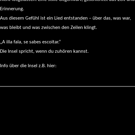
Erinnerung.
Aus diesem Gefühl ist ein Lied entstanden – über das, was war,
was bleibt und was zwischen den Zeilen klingt.
„A illa fala, se sabes escoitar.“
Die Insel spricht, wenn du zuhören kannst.
Info über die Insel z.B. hier:
https://es.wikipedia.org/wiki/Isla_de_San_Sim%C3%B3n