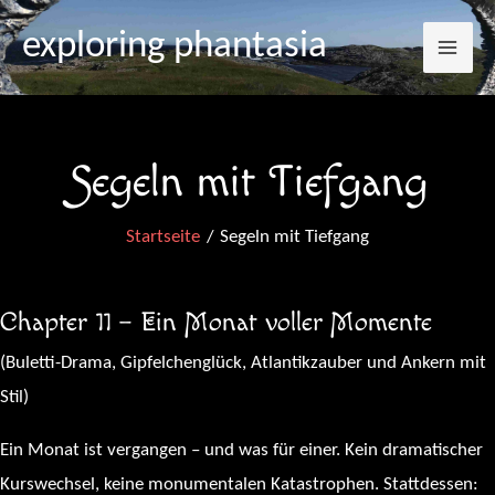
Mai
Zum
exploring phantasia
Inhalt
Me
springen
Segeln mit Tiefgang
Startseite
Segeln mit Tiefgang
Chapter 11 – Ein Monat voller Momente
(Buletti-Drama, Gipfelchenglück, Atlantikzauber und Ankern mit
Stil)
Ein Monat ist vergangen – und was für einer. Kein dramatischer
Kurswechsel, keine monumentalen Katastrophen. Stattdessen: