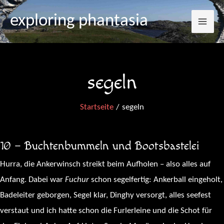
Mai
Zum
exploring phantasia
Inhalt
Me
springen
segeln
Startseite
segeln
10 – Buchtenbummeln und Bootsbastelei
Hurra, die Ankerwinsch streikt beim Aufholen – also alles auf
Anfang. Dabei war
Fuchur
schon segelfertig: Ankerball eingeholt,
Badeleiter geborgen, Segel klar, Dinghy versorgt, alles seefest
verstaut und ich hatte schon die Furlerleine und die Schot für