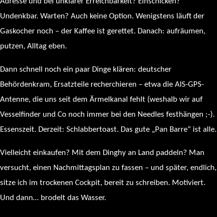
Adresse und bei unklarer Erreichbarkeit? Einschicken?
Undenkbar. Warten? Auch keine Option. Wenigstens läuft der
Gaskocher noch – der Kaffee ist gerettet. Danach: aufräumen,
putzen, Alltag eben.
Dann schnell noch ein paar Dinge klären: deutscher
Behördenkram, Ersatzteile recherchieren – etwa die AIS-GPS-
Antenne, die uns seit dem Ärmelkanal fehlt (weshalb wir auf
Vesselfinder und Co noch immer bei den Needles festhängen ;-).
Essenszeit. Derzeit: Schlabbertoast. Das gute „Pan Barre“ ist alle.
Vielleicht einkaufen? Mit dem Dinghy an Land paddeln? Man
versucht, einen Nachmittagsplan zu fassen – und später, endlich,
sitze ich im trockenen Cockpit, bereit zu schreiben. Motiviert.
Und dann… brodelt das Wasser.