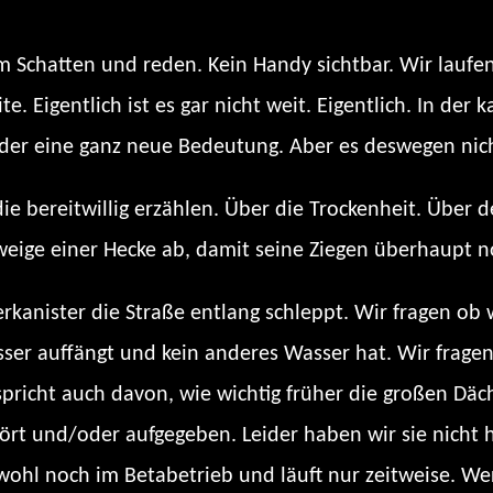
m Schatten und reden. Kein Handy sichtbar. Wir lauf
e. Eigentlich ist es gar nicht weit. Eigentlich. In de
eder eine ganz neue Bedeutung. Aber es deswegen nich
 bereitwillig erzählen. Über die Trockenheit. Über 
eige einer Hecke ab, damit seine Ziegen überhaupt n
erkanister die Straße entlang schleppt. Wir fragen ob
asser auffängt und kein anderes Wasser hat. Wir frag
 spricht auch davon, wie wichtig früher die großen Dä
rt und/oder aufgegeben. Leider haben wir sie nicht 
wohl noch im Betabetrieb und läuft nur zeitweise. Wer