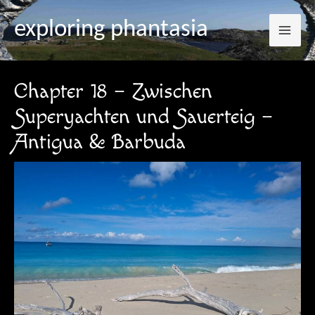
Mai
Zum
Post
exploring phantasia
Inhalt
navigation
Me
springen
Chapter 18 – Zwischen
Superyachten und Sauerteig –
Antigua & Barbuda