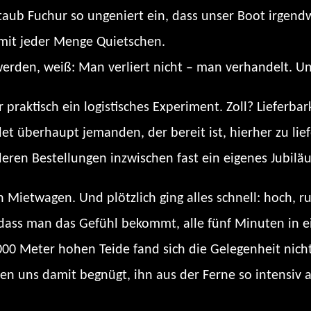
aub Fuchur so ungeniert ein, dass unser Boot irgen
 mit jeder Menge Quietschen.
werden, weiß: Man verliert nicht – man verhandelt. U
r praktisch ein logistisches Experiment. Zoll? Lieferbar
et überhaupt jemanden, der bereit ist, hierher zu lie
deren Bestellungen inzwischen fast ein eigenes Jubilä
Mietwagen. Und plötzlich ging alles schnell: hoch, run
r, dass man das Gefühl bekommt, alle fünf Minuten in e
4000 Meter hohen Teide fand sich die Gelegenheit nich
ben uns damit begnügt, ihn aus der Ferne so intensiv 