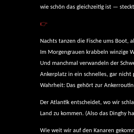
wie schön das gleichzeitig ist — stec
👉
Hört selbst: Tiny Me
Nachts tanzen die Fische ums Boot, a
Im Morgengrauen krabbeln winzige Wa
Und manchmal verwandeln der Schwell
Ankerplatz in ein schnelles, gar nich
Wahrheit: Das gehört zur Ankerroutin
Der Atlantik entscheidet, wo wir sch
Land zu kommen. (Also das Dinghy hat
Wie weit wir auf den Kanaren gekom