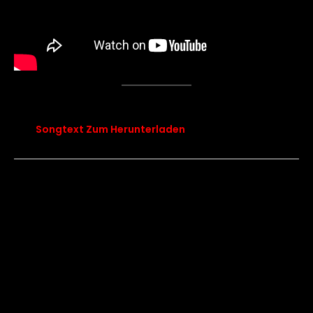
songtext chapter 15 tiny me
Songtext Zum Herunterladen
←
Vorheriger Beitrag
Nächster Beitrag
→
Kontakt
Datenschutz