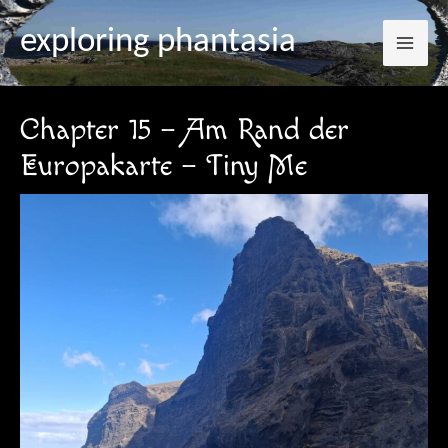
Mai
Zum
Post
exploring phantasia
Inhalt
navigation
Me
springen
Chapter 15 – Am Rand der
Europakarte – Tiny Me