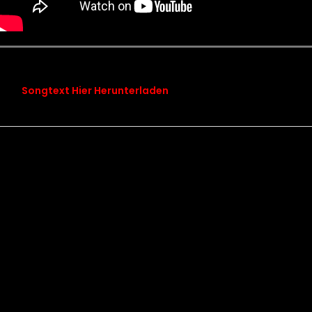
songtext chapter 13 von den blauen bergen
Songtext Hier Herunterladen
Kontakt
Datenschutz
Impressum