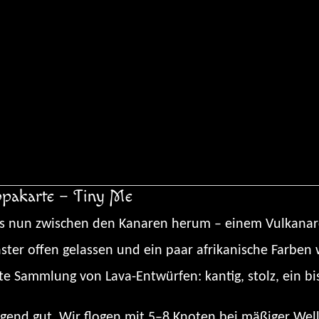
opakarte – Tiny Me
ns nun zwischen den Kanaren herum – einem Vulkanarch
nster offen gelassen und ein paar afrikanische Farbe
ute Sammlung von Lava-Entwürfen: kantig, stolz, ein bi
igend gut. Wir flogen mit 5–8 Knoten bei mäßiger Wel