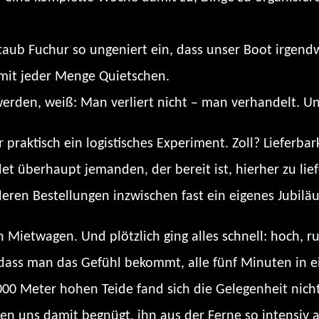
aub Fuchur so ungeniert ein, dass unser Boot irgen
 mit jeder Menge Quietschen.
werden, weiß: Man verliert nicht – man verhandelt. U
r praktisch ein logistisches Experiment. Zoll? Lieferbar
et überhaupt jemanden, der bereit ist, hierher zu lie
deren Bestellungen inzwischen fast ein eigenes Jubilä
Mietwagen. Und plötzlich ging alles schnell: hoch, run
r, dass man das Gefühl bekommt, alle fünf Minuten in e
4000 Meter hohen Teide fand sich die Gelegenheit nich
ben uns damit begnügt, ihn aus der Ferne so intensiv 