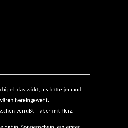
ipel, das wirkt, als hätte jemand
n wären hereingeweht.
sschen verrußt – aber mit Herz.
le dahin, Sonnenschein, ein erster