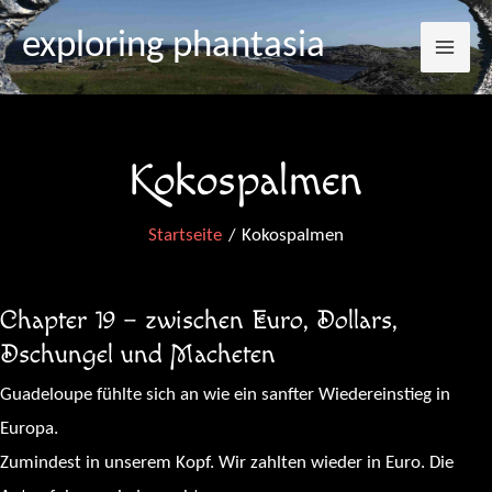
Mai
Zum
exploring phantasia
Inhalt
Me
springen
Kokospalmen
Startseite
Kokospalmen
Chapter 19 – zwischen Euro, Dollars,
Dschungel und Macheten
Guadeloupe fühlte sich an wie ein sanfter Wiedereinstieg in
Europa.
Zumindest in unserem Kopf. Wir zahlten wieder in Euro. Die