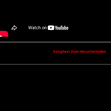
Songtext Zum Herunterladen
songtext chapter 15 tiny me
Kontakt
Datenschutz
Impressum