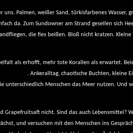
r uns. Palmen, weißer Sand, türkisfarbenes Wasser, gro
einfach da. Zum Sundowner am Strand gesellen sich H
Sandfliegen, die fies beißen. Bloß nicht kratzen. Kl
lfalt als erhofft, mehr tote Korallen als erwartet. B
efing“-Song
. Ankeralltag, chaotische Buchten, kleine 
 wie unterschiedlich Menschen das Meer nutzen. Und w
nd Grapefruitsaft nicht. Sind das auch Lebensmittel? 
wächst, und versuchen mit den Menschen ins Gesprä