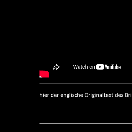
hier der englische Originaltext des B
songtext chapter 18 – Fuchur’s Morning Briefing