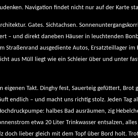
denken. Navigation findet nicht nur auf der Karte sta
chitektur. Gates. Sichtachsen. Sonnenuntergangskorr
iert – und direkt daneben Häuser in leuchtenden Bon
 Straßenrand ausgediente Autos, Ersatzteillager im 
ht aus Müll liegt wie ein Schleier über und unter fast a
 eigenen Takt. Dinghy fest, Sauerteig gefüttert, Brot 
ft endlich – und macht uns richtig stolz. Jeden Tag a
-Hochdruckpumpe: halbes Bad ausräumen, zig Hebel
nnenstrom etwa 20 Liter Trinkwasser entsalzen, alles 
z doch lieber gleich mit dem Topf über Bord holt. Tro