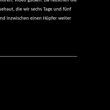
g hören, Video gucken. Da rauschen die
ehaut, die wir sechs Tage und fünf
ind inzwischen einen Hüpfer weiter