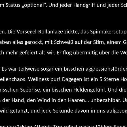
m Status „optional“. Und jeder Handgriff und jeder Sc
en. Die Vorsegel-Rollanlage zickte, das Spinnakersetu
ben alles gerockt, mit Schweiß auf der Stirn, einem G
 mehr gefeiert als wir. Er flog übermütig über die W
 Es war teilweise sogar ein bisschen aggressionsförde
llenchaos. Wellness pur! Dagegen ist ein 5 Sterne Ho
 bisschen Seebrise, ein bisschen Heldengefühl. Und 
in der Hand, den Wind in den Haaren… unbezahlbar. U
 wild getanzt, und jede Sekunde davon in uns aufgeso