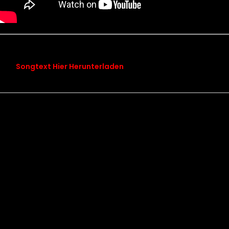
songtext chapter 13 von den blauen bergen
Songtext Hier Herunterladen
Kontakt
Datenschutz
Impressum