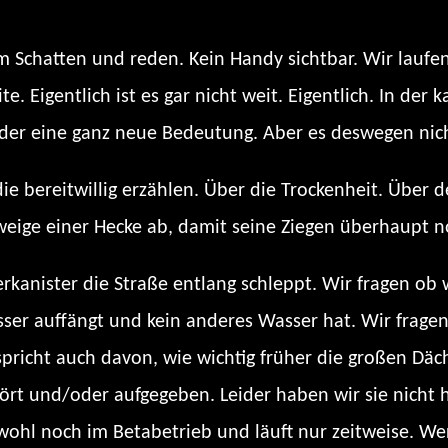
m Schatten und reden. Kein Handy sichtbar. Wir lauf
e. Eigentlich ist es gar nicht weit. Eigentlich. In de
eder eine ganz neue Bedeutung. Aber es deswegen nich
 bereitwillig erzählen. Über die Trockenheit. Über 
eige einer Hecke ab, damit seine Ziegen überhaupt n
erkanister die Straße entlang schleppt. Wir fragen ob
asser auffängt und kein anderes Wasser hat. Wir frag
 spricht auch davon, wie wichtig früher die großen Dä
rt und/oder aufgegeben. Leider haben wir sie nicht 
wohl noch im Betabetrieb und läuft nur zeitweise. Wer