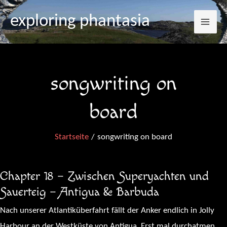
Mai
Zum
exploring phantasia
Inhalt
Me
springen
songwriting on
board
Startseite
songwriting on board
Chapter 18 – Zwischen Superyachten und
Sauerteig – Antigua & Barbuda
Nach unserer Atlantiküberfahrt fällt der Anker endlich in Jolly
Harbour an der Westküste von Antigua. Erst mal durchatmen.