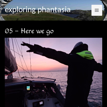
Mai
Zum
Post
exploring phantasia
Inhalt
navigation
Me
springen
05 – Here we go